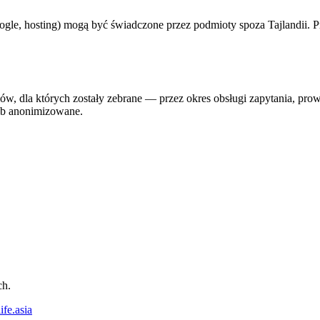
oogle, hosting) mogą być świadczone przez podmioty spoza Tajlandii. 
celów, dla których zostały zebrane — przez okres obsługi zapytania, p
ub anonimizowane.
ch.
fe.asia