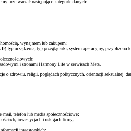
emy przetwarzać następujące kategorie danych:
eruchomością, wynajmem lub zakupem;
 IP, typ urządzenia, typ przeglądarki, system operacyjny, przybliżona l
połecznościowych;
 leadowymi i stronami Harmony Life w serwisach Meta.
e o zdrowiu, religii, poglądach politycznych, orientacji seksualnej, 
e-mail, telefon lub media społecznościowe;
ościach, inwestycjach i usługach firmy;
informacji inwestorskich;