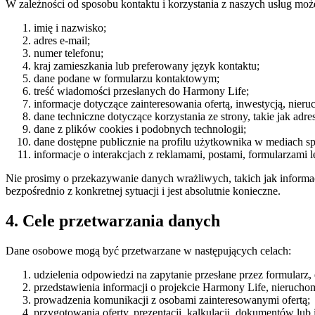
W zależności od sposobu kontaktu i korzystania z naszych usług moż
imię i nazwisko;
adres e-mail;
numer telefonu;
kraj zamieszkania lub preferowany język kontaktu;
dane podane w formularzu kontaktowym;
treść wiadomości przesłanych do Harmony Life;
informacje dotyczące zainteresowania ofertą, inwestycją, ni
dane techniczne dotyczące korzystania ze strony, takie jak adres
dane z plików cookies i podobnych technologii;
dane dostępne publicznie na profilu użytkownika w mediach s
informacje o interakcjach z reklamami, postami, formularzami
Nie prosimy o przekazywanie danych wrażliwych, takich jak informacj
bezpośrednio z konkretnej sytuacji i jest absolutnie konieczne.
4. Cele przetwarzania danych
Dane osobowe mogą być przetwarzane w następujących celach:
udzielenia odpowiedzi na zapytanie przesłane przez formularz, 
przedstawienia informacji o projekcie Harmony Life, nieruchom
prowadzenia komunikacji z osobami zainteresowanymi ofertą;
przygotowania oferty, prezentacji, kalkulacji, dokumentów lub 