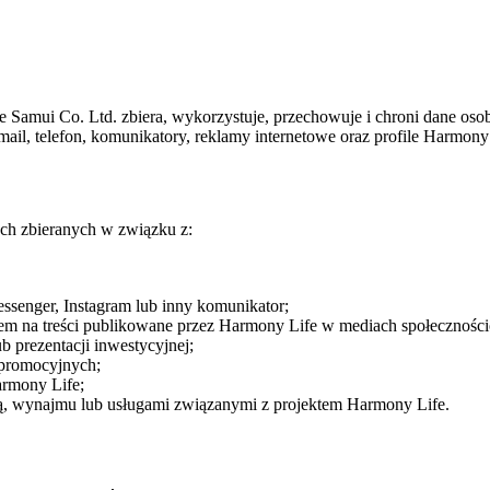
e Samui Co. Ltd. zbiera, wykorzystuje, przechowuje i chroni dane oso
mail, telefon, komunikatory, reklamy internetowe oraz profile Harmon
ch zbieranych w związku z:
senger, Instagram lub inny komunikator;
m na treści publikowane przez Harmony Life w mediach społecznośc
ub prezentacji inwestycyjnej;
promocyjnych;
armony Life;
wą, wynajmu lub usługami związanymi z projektem Harmony Life.