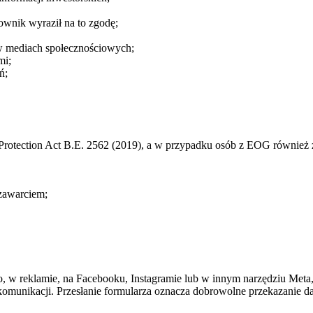
ownik wyraził na to zgodę;
i w mediach społecznościowych;
mi;
ń;
a Protection Act B.E. 2562 (2019), a w przypadku osób z EOG równi
 zawarciem;
o, w reklamie, na Facebooku, Instagramie lub w innym narzędziu Met
ej komunikacji. Przesłanie formularza oznacza dobrowolne przekazanie