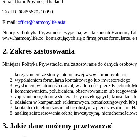
Surat Thani Province, Thailand
Tax ID: 08455670210090
E-mail:
office@harmonylife.asia
Niniejsza Polityka Prywatności wyjaśnia, w jaki sposób Harmony Lif
www.harmonylife.co, kontaktujących się z firmą przez formularze, e-
2. Zakres zastosowania
Niniejsza Polityka Prywatności ma zastosowanie do danych osobowy
korzystaniem ze strony internetowej www.harmonylife.co;
wypełnieniem formularza kontaktowego lub inwestorskiego;
wysłaniem wiadomości e-mail, wiadomości przez Facebook Mes
komentowaniem, polubieniem, obserwowaniem lub reagowanie
zapisaniem się do newslettera, listy oczekujących, konsultacji l
udziałem w kampaniach reklamowych, remarketingowych lub 
kontaktem telefonicznym lub osobistym z przedstawicielami H
analizą zainteresowania ofertą inwestycyjną, nieruchomościo
3. Jakie dane możemy przetwarzać